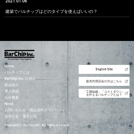
2021.01.06
建築でバルチップはどのタイプを使えばいいの？
Home
English Site
バルチップとは
BarChip Inc. の強み
販売代理店会の方はこちら
製品紹介
導入実績
「工期短縮」「コストダウン」
を叶えるバルチップとは？
会社概要
News
お問い合わせ・製品資料ダウンロード
決算公告・電子公告
Copyright(C) BarChip INC. ALL rights reserved.