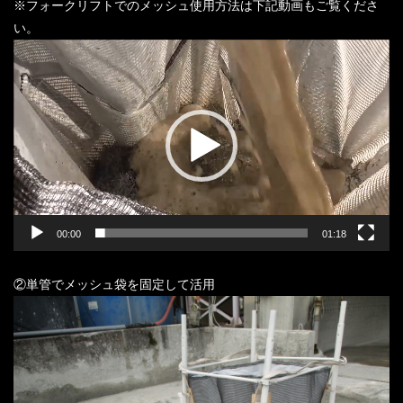
※フォークリフトでのメッシュ使用方法は下記動画もご覧くださ
い。
動
画
プ
レ
ー
ヤ
ー
00:00
01:18
②単管でメッシュ袋を固定して活用