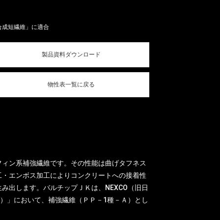
ル用合成短繊維」に適合
製品資料ダウンロード
物性表一覧に戻る
フィン系補強繊維です。その性能は曲げタフネス
工・エンボス加工によりコンクリートへの接着性
み出します。バルチップＪＫは、NEXCO（旧日
月）」において、補強繊維（ＰＰ－1種－Ａ）とし