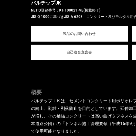
バルチップJK
NETIS登録番号：KT-100021-VE(掲載終了)
JIS Q 1000に基づきJIS A 6208「コンクリート及びモルタ
製品のお問い合わせ
自己適合宣言書
概要
バルチップＪＫは、セメントコンクリート用ポリオレ
の向上、剥離・剥落防止を目的としています。延伸加
が増し、その補強コンクリートは高い曲げタフネスを生
本道路公団）の「トンネル施工管理要領（平成15年9
て使用可能となりました。