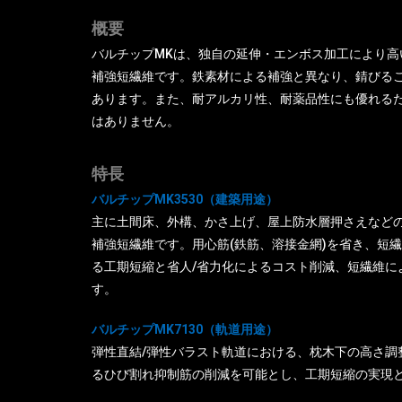
概要
バルチップMKは、独自の延伸・エンボス加工により
補強短繊維です。鉄素材による補強と異なり、錆びる
あります。また、耐アルカリ性、耐薬品性にも優れる
はありません。
特長
バルチップMK3530（建築用途）
主に土間床、外構、かさ上げ、屋上防水層押さえなど
補強短繊維です。用心筋(鉄筋、溶接金網)を省き、短
る工期短縮と省人/省力化によるコスト削減、短繊維に
す。
バルチップMK7130（軌道用途）
弾性直結/弾性バラスト軌道における、枕木下の高さ調
るひび割れ抑制筋の削減を可能とし、工期短縮の実現