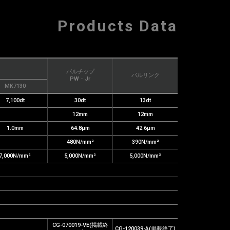
Products Data
バルチップ
バルリンク
PW・Jr
MK7130
7,100dt
30dt
13dt
12mm
12mm
1.0mm
64.8μm
42.6μm
480N/mm²
390N/mm²
7,000N/mm²
5,000N/mm²
5,000N/mm²
CG-070019-VE(掲載終
CG-120039-A(掲載終了)