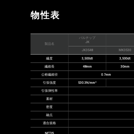
物性表
バルチップ
JK
製品名
JK3548
MK3530
繊度
3,500dt
3,500dt
繊維長
48mm
30mm
公称繊維径
0.7mm
引張強度
530.3N/mm²
引張弾性率
素材
密度
融点
適合規格
NETIS