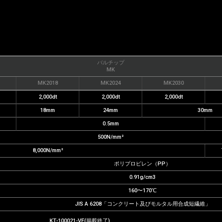
バルチップ
MK
MK2018
MK2024
MK2030
2,000dt
2,000dt
2,000dt
18mm
24mm
30mm
0.5mm
500N/mm²
8,000N/mm²
ポリプロピレン（PP）
0.91g/cm3
160〜170℃
JIS A 6208「コンクリート及びモルタル用合成短繊維」
KT-100021-VE(掲載終了)