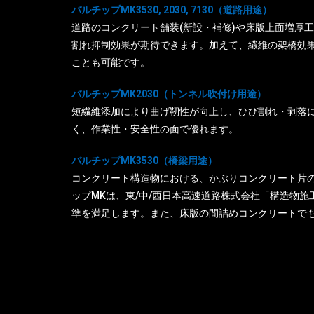
バルチップMK3530, 2030, 7130（道路用途）
道路のコンクリート舗装(新設・補修)や床版上面増厚
割れ抑制効果が期待できます。加えて、繊維の架橋効
ことも可能です。
バルチップMK2030（トンネル吹付け用途）
短繊維添加により曲げ靭性が向上し、ひび割れ・剥落
く、作業性・安全性の面で優れます。
バルチップMK3530（橋梁用途）
コンクリート構造物における、かぶりコンクリート片
ップMKは、東/中/西日本高速道路株式会社「構造物
準を満足します。また、床版の間詰めコンクリートで