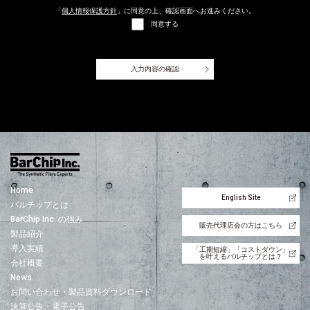
「
個人情報保護方針
」に同意の上、確認画面へお進みください。
同意する
入力内容の確認
Home
English Site
バルチップとは
BarChip Inc. の強み
販売代理店会の方はこちら
製品紹介
導入実績
「工期短縮」「コストダウン」
を叶えるバルチップとは？
会社概要
News
お問い合わせ・製品資料ダウンロード
決算公告・電子公告