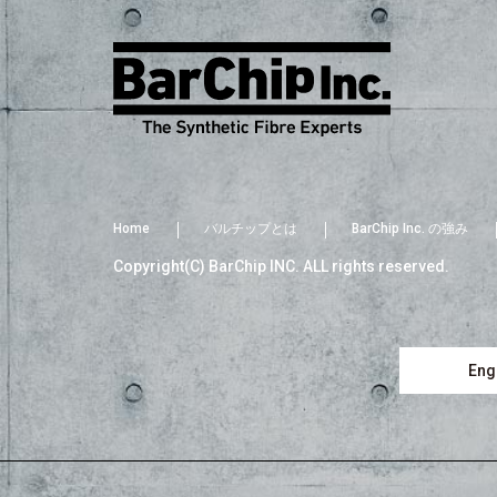
Home
バルチップとは
BarChip Inc. の強み
Copyright(C) BarChip INC. ALL rights reserved.
Engl