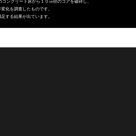
のコンクリート床から１０㎝径のコアを破砕し、
年変化を調査したものです。
満足する結果が出ています。