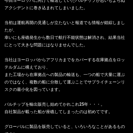
今回ヨーロッパに向けて輸送していたバルチップが思いもよらぬ
アクシデントに巻き込まれてしまいました。
当初は運航再開の見通しが立たないと報道でも情報が錯綜しまし
たが、
幸いにも座礁発生から数日で航行不能状態は解消され、結果当社
にとって大きな問題にはなりませんでした。
当社はヨーロッパからアフリカまでをカバーする在庫拠点をロッ
テルダムに構えており、
また工場から在庫拠点への製品の輸送も、一つの船で大量に運ぶ
のではなく、複数の船に分散して運ぶことでサプライチェーンリ
スクの最小化を図っています。
バルチップを輸出販売し始めてかれこれ25年・・・。
自社製品が載った船が座礁してしまったのは初めてです。
グローバルに製品を販売していると、いろいろなことがあるもの