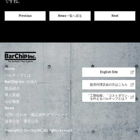
ですね。
Previous
News一覧へ戻る
Next
Home
English Site
バルチップとは
BarChip Inc. の強み
販売代理店会の方はこちら
製品紹介
導入実績
「工期短縮」「コストダウン」
を叶えるバルチップとは？
会社概要
News
お問い合わせ・製品資料ダウンロード
決算公告・電子公告
Copyright(C) BarChip INC. ALL rights reserved.