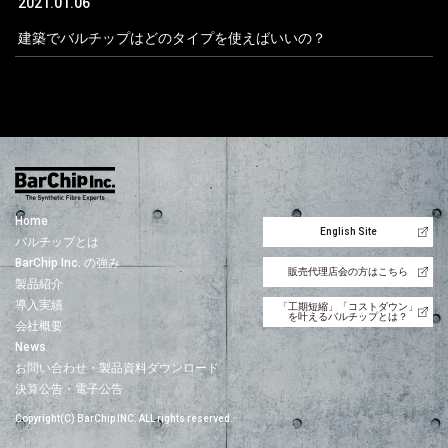
2021.01.06
建築でバルチップはどのタイプを使えばいいの？
Home
English Site
バルチップとは
BarChip Inc. の強み
販売代理店会の方はこちら
製品紹介
導入実績
「工期短縮」「コストダウン」
を叶えるバルチップとは？
会社概要
News
お問い合わせ・製品資料ダウンロード
決算公告・電子公告
Copyright(C) BarChip INC. ALL rights reserved.