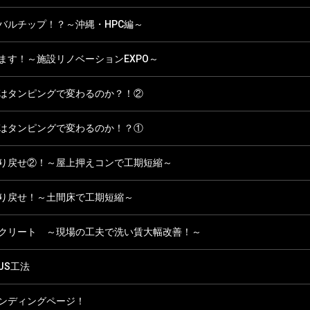
バルチップ！？～沖縄・HPC編～
ます！～施設リノベーションEXPO～
はタンピングで変わるのか？！②
はタンピングで変わるのか！？①
り戻せ②！～屋上押えコンで工期短縮～
り戻せ！～土間床で工期短縮～
クリート ～現場の工夫で洗い賃大幅改善！～
JS工法
ンディングページ！