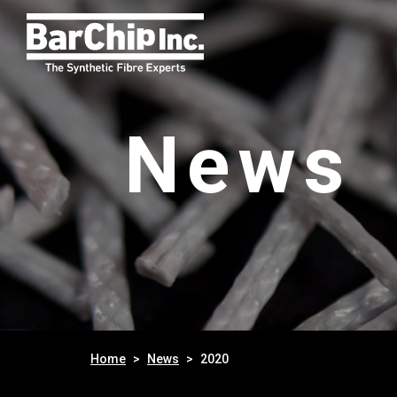
News
Home
News
2020