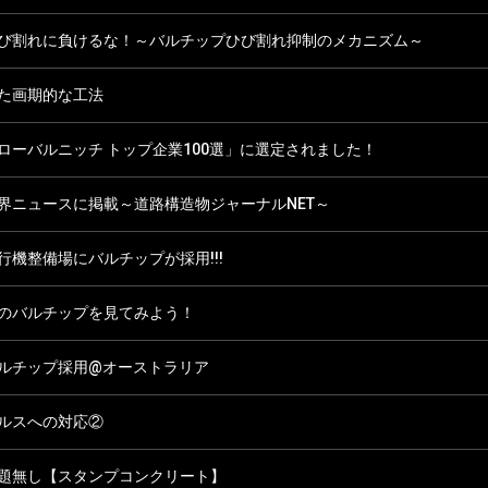
び割れに負けるな！～バルチップひび割れ抑制のメカニズム～
た画期的な工法
ローバルニッチ トップ企業100選」に選定されました！
界ニュースに掲載～道路構造物ジャーナルNET～
行機整備場にバルチップが採用!!!
のバルチップを見てみよう！
ルチップ採用@オーストラリア
ルスへの対応②
題無し【スタンプコンクリート】