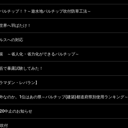
バルチップ！？～遊水地バルチップ吹付防草工法～
世界へ羽ばたけ！
ルスへの対応
策 ～省人化・省力化ができるバルチップ～
筋で暴露試験してみた！
ラマダン・レバラン】
外なのか。1位はあの県～バルチップ(建築)都道府県別使用ランキング
20中止のお知らせ
面吹付