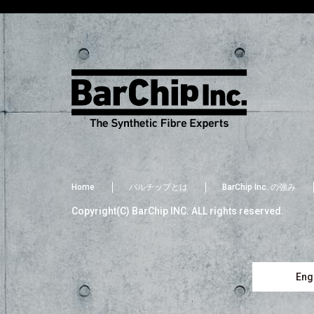
Home
バルチップとは
BarChip Inc. の強み
Copyright(C) BarChip INC. ALL rights reserved.
Engl