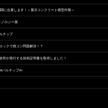
020に出展します！～展示コンクリート模型作製～
クノロジー展
ルチップ
ロックで残コン問題解決！？
験所が発行する技術証明書を取得しました！
inバルチップ㈱