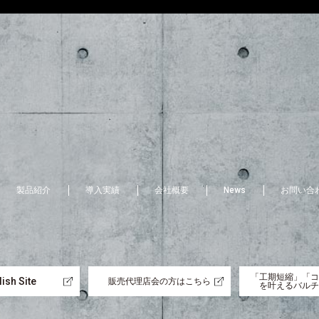
製品紹介
導入実績
会社概要
News
お問い合
「工期短縮」「コ
ish Site
販売代理店会の方はこちら
を叶えるバルチ