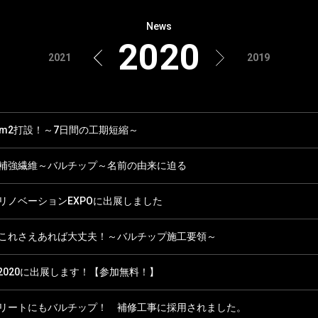
News
2020
2021
2019
00m2打設！～7日間の工期短縮～
補強繊維～バルチップ～名前の由来に迫る
リノベーションEXPOに出展しました
これさえあれば大丈夫！～バルチップ施工要領～
ne2020に出展します！【参加無料！】
リートにもバルチップ！ 補修工事に採用されました。