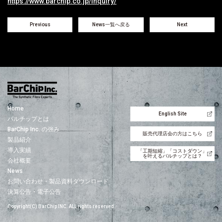
https://www.barchip.co.jp/inquiry/
Previous
News一覧へ戻る
Next
Home
English Site
バルチップとは
BarChip Inc. の強み
販売代理店会の方はこちら
製品紹介
導入実績
「工期短縮」「コストダウン」
を叶えるバルチップとは？
会社概要
News
お問い合わせ・製品資料ダウンロード
決算公告・電子公告
Copyright(C) BarChip INC. ALL rights reserved.