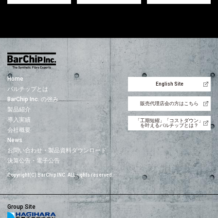
Home
English Site
バルチップとは
BarChip Inc. の強み
販売代理店会の方はこちら
製品紹介
導入実績
「工期短縮」「コストダウン」
を叶えるバルチップとは？
会社概要
News
お問い合わせ・製品資料ダウンロード
決算公告・電子公告
Copyright(C) BarChip INC. ALL rights reserved.
Group Site