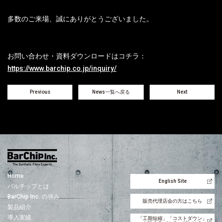
多数のご来場、誠にありがとうございました。
お問い合わせ・資料ダウンロードはコチラ：
https://www.barchip.co.jp/inquiry/
Previous
News一覧へ戻る
Next
Home
English Site
バルチップとは
BarChip Inc. の強み
販売代理店会の方はこちら
製品紹介
導入実績
「工期短縮」「コストダウン」