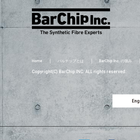
Home
バルチップとは
BarChip Inc. の強み
Copyright(C) BarChip INC. ALL rights reserved.
Engl