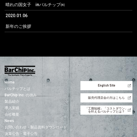
晴れの国女子 inバルチップ㈱
2020.01.06
新年のご挨拶
Home
English Site
バルチップとは
BarChip Inc. の強み
販売代理店会の方はこちら
製品紹介
導入実績
「工期短縮」「コストダウン」
を叶えるバルチップとは？
会社概要
News
お問い合わせ・製品資料ダウンロード
決算公告・電子公告