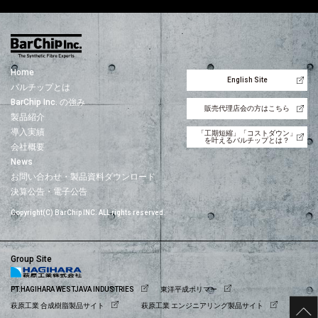
Home
English Site
バルチップとは
BarChip Inc. の強み
販売代理店会の方はこちら
製品紹介
導入実績
「工期短縮」「コストダウン」
を叶えるバルチップとは？
会社概要
News
お問い合わせ・製品資料ダウンロード
決算公告・電子公告
Copyright(C) BarChip INC. ALL rights reserved.
Group Site
PT.HAGIHARA WESTJAVA INDUSTRIES
東洋平成ポリマー
萩原工業 合成樹脂製品サイト
萩原工業 エンジニアリング製品サイト