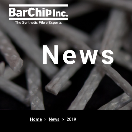
News
Home
News
2019