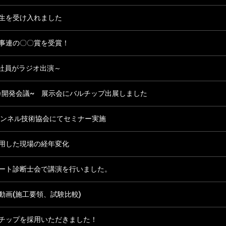
生を受け入れました
日事連の〇〇賞を受賞！
～社員がラジオ出演～
フリカ開発会議~ 展示会にバルチップ出展しました
トンネル技術協会にてセミナー実施
用した現場の経年変化
ート診断士会で講演を行いました。
動画(施工要領、試験比較)
チップを採用いただきました！