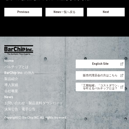
Previous
News一覧へ戻る
Next
Home
English Site
バルチップとは
BarChip Inc. の強み
販売代理店会の方はこちら
製品紹介
導入実績
「工期短縮」「コストダウン」
を叶えるバルチップとは？
会社概要
News
お問い合わせ・製品資料ダウンロード
決算公告・電子公告
Copyright(C) BarChip INC. ALL rights reserved.