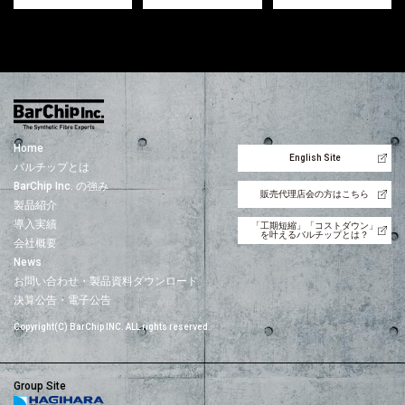
Home
English Site
バルチップとは
BarChip Inc. の強み
販売代理店会の方はこちら
製品紹介
導入実績
「工期短縮」「コストダウン」
を叶えるバルチップとは？
会社概要
News
お問い合わせ・製品資料ダウンロード
決算公告・電子公告
Copyright(C) BarChip INC. ALL rights reserved.
Group Site