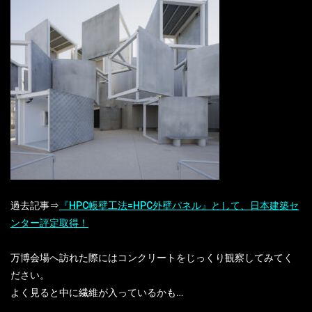
過去記事⇒
『HPC帳壁工法=HPC外壁パネル』として、日本建築セ
ンター評定取得！
万博会場へ訪れた際にはコンクリートをじっくり観察してみてく
ださい。
よく見ると中に繊維が入っているかも…