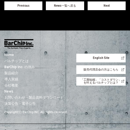
Previous
News一覧へ戻る
Next
Home
English Site
バルチップとは
BarChip Inc. の強み
販売代理店会の方はこちら
製品紹介
導入実績
「工期短縮」「コストダウン」
を叶えるバルチップとは？
会社概要
News
お問い合わせ・製品資料ダウンロード
決算公告・電子公告
Copyright(C) BarChip INC. ALL rights reserved.