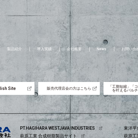
製品紹介
導入実績
会社概要
News
お問い合
「工期短縮」「コ
ish Site
販売代理店会の方はこちら
を叶えるバルチ
PT.HAGIHARA WESTJAVA INDUSTRIES
東洋平
萩原工業 合成樹脂製品サイト
萩原工