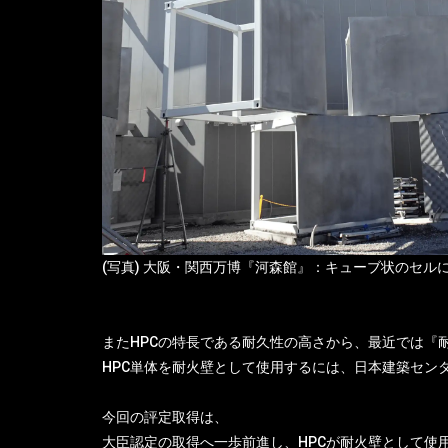
(写真) 大阪・関西万博『河森館』：キューブ状のセル
またHPCの特長である耐久性の高さから、最近では『
HPC単体を耐火壁として使用するには、日本建築セン
今回の評定取得は、
大臣認定の取得へ一歩前進し、HPCが耐火壁として使