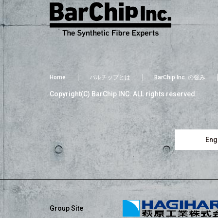
Home
バルチップとは
BarChip Inc. の強み
Copyright(C) BarChip INC. ALL rights reserved.
Engl
Group Site