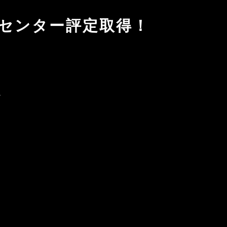
築センター評定取得！
。