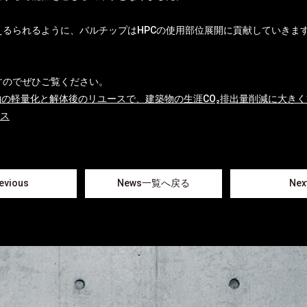
るられるように、バルチップはHPCの使用部位展開に貢献していきま
すのでぜひご覧ください。
物の軽量化と解体後のリユースで、建築物の生涯CO₂排出量削減に大き
ース
evious
News一覧へ戻る
Nex