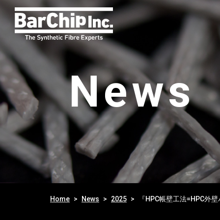
News
Home
News
2025
『HPC帳壁工法=HPC