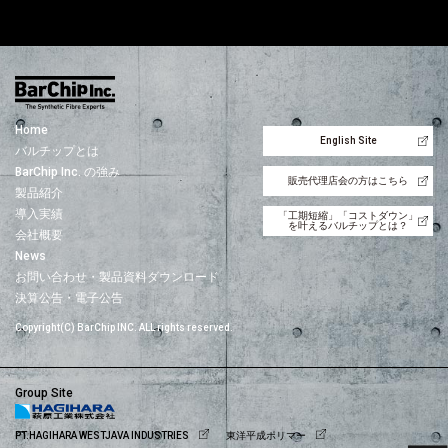
Home
English Site
バルチップとは
BarChip Inc. の強み
販売代理店会の方はこちら
製品紹介
導入実績
「工期短縮」「コストダウン」
を叶えるバルチップとは？
会社概要
News
お問い合わせ・製品資料ダウンロード
決算公告・電子公告
Copyright(C) BarChip INC. ALL rights reserved.
Group Site
PT.HAGIHARA WESTJAVA INDUSTRIES
東洋平成ポリマー