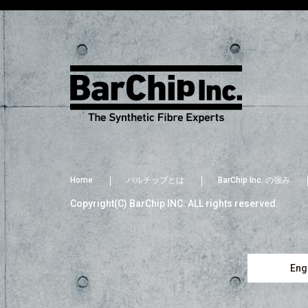
Home
バルチップとは
BarChip Inc. の強み
Copyright(C) BarChip INC. ALL rights reserved.
Engl