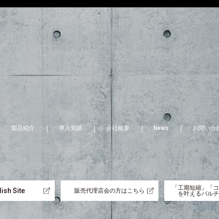
製品紹介
導入実績
会社概要
News
お問い合
「工期短縮」「コ
ish Site
販売代理店会の方はこちら
を叶えるバルチ