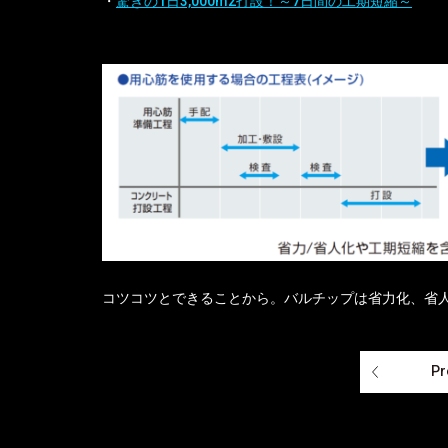
・
驚きの1日3,000m2打設！～7日間の工期短縮～
コツコツとできることから。バルチップは省力化、省
Pr