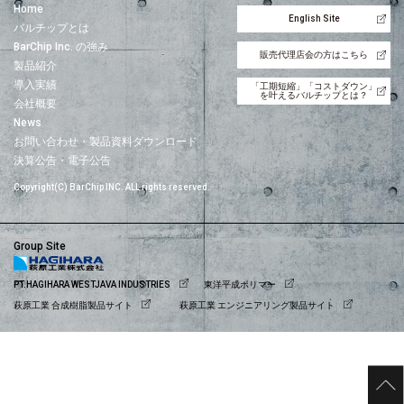
Home
English Site
バルチップとは
BarChip Inc. の強み
販売代理店会の方はこちら
製品紹介
導入実績
「工期短縮」「コストダウン」
を叶えるバルチップとは？
会社概要
News
お問い合わせ・製品資料ダウンロード
決算公告・電子公告
Copyright(C) BarChip INC. ALL rights reserved.
Group Site
PT.HAGIHARA WESTJAVA INDUSTRIES
東洋平成ポリマー
萩原工業 合成樹脂製品サイト
萩原工業 エンジニアリング製品サイト