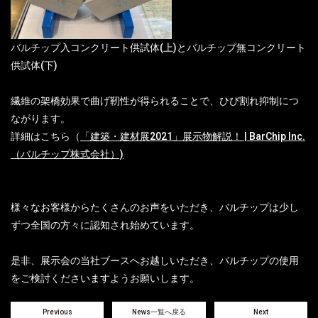
バルチップ入コンクリート供試体(上)とバルチップ無コンクリート
供試体(下)
繊維の架橋効果で曲げ靭性が得られることで、ひび割れ抑制につ
ながります。
詳細はこちら（
「建築・建材展2021」展示物解説！ | BarChip Inc.
（バルチップ株式会社）)
様々なお客様からたくさんのお声をいただき、バルチップは少し
ずつ全国の方々に認知され始めています。
是非、展示会の当社ブースへお越しいただき、バルチップの使用
をご検討くださいますようお願いします。
Previous
News一覧へ戻る
Next