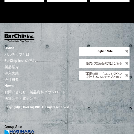
Home
English Site
バルチップとは
BarChip Inc. の強み
販売代理店会の方はこちら
製品紹介
導入実績
「工期短縮」「コストダウン」
を叶えるバルチップとは？
会社概要
News
お問い合わせ・製品資料ダウンロード
決算公告・電子公告
Copyright(C) BarChip INC. ALL rights reserved.
Group Site