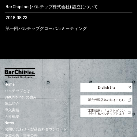
BarChip Inc.(バルチップ株式会社) 設立について
2018.08.23
第一回バルチップグローバルミーティング
Home
English Site
バルチップとは
BarChip Inc. の強み
販売代理店会の方はこちら
製品紹介
導入実績
「工期短縮」「コストダウン」
を叶えるバルチップとは？
会社概要
News
お問い合わせ・製品資料ダウンロード
決算公告・電子公告