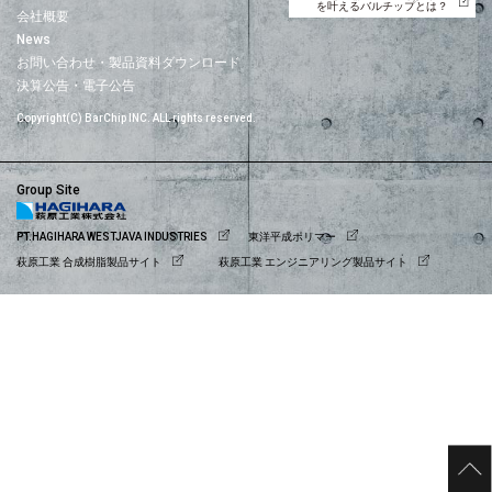
を叶えるバルチップとは？
会社概要
News
お問い合わせ・製品資料ダウンロード
決算公告・電子公告
Copyright(C) BarChip INC. ALL rights reserved.
Group Site
PT.HAGIHARA WESTJAVA INDUSTRIES
東洋平成ポリマー
萩原工業 合成樹脂製品サイト
萩原工業 エンジニアリング製品サイト