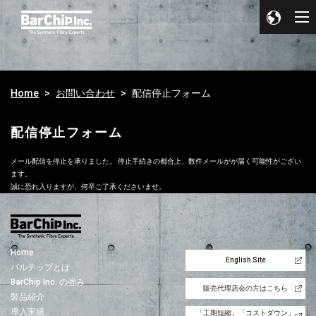
Home
お問い合わせ
配信停止フォーム
配信停止フォーム
メール配信を停止を承りました。 停止手続きの都合上、数件メールがが届く可能性がござい
ます。
誠に恐れ入りますが、何卒ご了承くださいませ。
Home
English Site
バルチップとは
BarChip Inc. の強み
販売代理店会の方はこちら
製品紹介
導入実績
「工期短縮」「コストダウン」