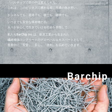
「
バ
ル
チ
ッ
プ
で
世
の
中
は
変
え
ら
れ
る
。
」
こ
れ
は
、
こ
の
ビ
ジ
ネ
ス
に
携
わ
る
者
に
共
通
の
熱
き
想
い
。
ト
ン
ネ
ル
で
も
、
道
路
で
も
、
橋
で
も
、
建
物
で
も
。
い
つ
ま
で
も
安
全
な
構
造
物
と
共
に
、
人
々
が
安
心
し
て
生
き
て
い
け
る
社
会
を
目
指
し
て
。
私
た
ち
B
a
r
C
h
i
p
I
n
c
.
は
、
萩
原
工
業
か
ら
生
ま
れ
た
繊
維
補
強
コ
ン
ク
リ
ー
ト
の
グ
ロ
ー
バ
ル
エ
キ
ス
パ
ー
ト
と
し
て
、
世
界
中
に
「
安
全
」
「
安
心
」
「
便
利
」
を
広
め
て
い
き
ま
す
。
Barchip