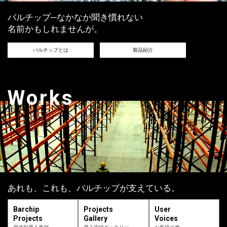
バルチップ─なかなか聞き慣れない
名前かもしれませんが。
バルチップとは
製品紹介
Works
あれも、これも、バルチップが支えている。
Barchip
Projects
User
Projects
Gallery
Voices