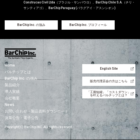
Construcao Civil Ltda（ブラジル・サンパウロ）、BarChip Chile S.A.（チリ・
サンティアゴ）、BarChip Paraguay (パラグアイ・アスンシオン)
BarChip Inc. の強み
BarChip Inc. プロフィール
Home
English Site
バルチップとは
BarChip Inc. の強み
販売代理店会の方はこちら
製品紹介
導入実績
「工期短縮」「コストダウン」
を叶えるバルチップとは？
会社概要
News
お問い合わせ・製品資料ダウンロード
決算公告・電子公告
Copyright(C) BarChip INC. ALL rights reserved.