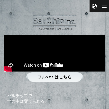
フルver.はこちら
バ
ル
チ
ッ
プ
で
世
の
中
は
変
え
ら
れ
る
。